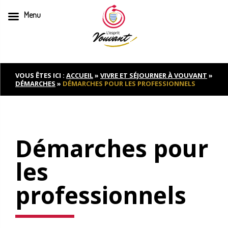
Menu
Skip
to
content
VOUS ÊTES ICI :
ACCUEIL
»
VIVRE ET SÉJOURNER À VOUVANT
»
DÉMARCHES
»
DÉMARCHES POUR LES PROFESSIONNELS
Démarches pour
les
professionnels