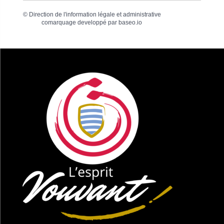
©
Direction de l'information légale et administrative
comarquage developpé par
baseo.io