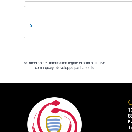
©
Direction de l'information légale et administrative
comarquage developpé par
baseo.io
10
8
E
Té