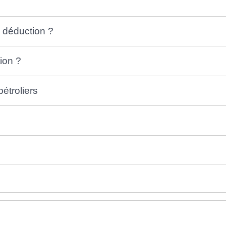
a déduction ?
ion ?
pétroliers