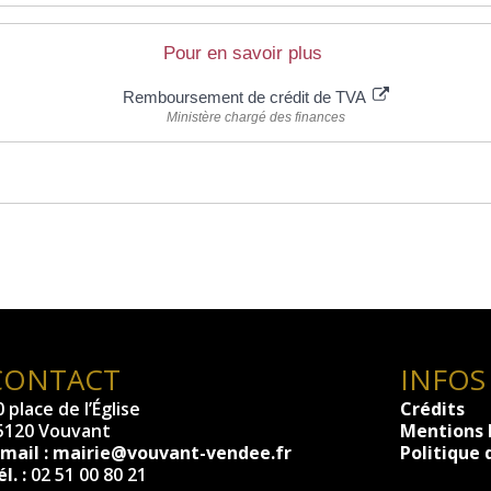
Pour en savoir plus
Remboursement de crédit de TVA
Ministère chargé des finances
CONTACT
INFOS
 place de l’Église
Crédits
5120 Vouvant
Mentions 
-mail :
mairie@vouvant-vendee.fr
Politique 
l. :
02 51 00 80 21