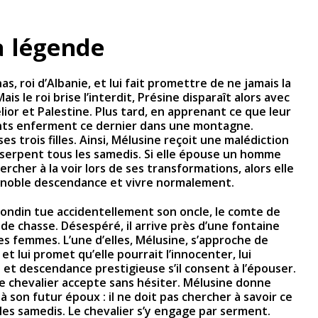
a légende
as, roi d’Albanie, et lui fait promettre de ne jamais la
ais le roi brise l’interdit, Présine disparaît alors avec
lior et Palestine. Plus tard, en apprenant ce que leur
fants enferment ce dernier dans une montagne.
es trois filles. Ainsi, Mélusine reçoit une malédiction
-serpent tous les samedis. Si elle épouse un homme
rcher à la voir lors de ses transformations, alors elle
e noble descendance et vivre normalement.
mondin tue accidentellement son oncle, le comte de
e de chasse. Désespéré, il arrive près d’une fontaine
es femmes. L’une d’elles, Mélusine, s’approche de
t lui promet qu’elle pourrait l’innocenter, lui
e et descendance prestigieuse s’il consent à l’épouser.
e chevalier accepte sans hésiter. Mélusine donne
 son futur époux : il ne doit pas chercher à savoir ce
t, les samedis. Le chevalier s’y engage par serment.