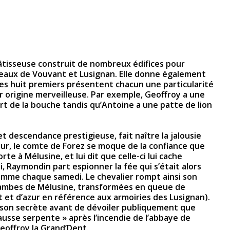
bâtisseuse construit de nombreux édifices pour
eaux de Vouvant et Lusignan. Elle donne également
Les huit premiers présentent chacun une particularité
ur origine merveilleuse. Par exemple, Geoffroy a une
ort de la bouche tandis qu’Antoine a une patte de lion
et descendance prestigieuse, fait naître la jalousie
our, le comte de Forez se moque de la confiance que
e à Mélusine, et lui dit que celle-ci lui cache
, Raymondin part espionner la fée qui s’était alors
mme chaque samedi. Le chevalier rompt ainsi son
jambes de Mélusine, transformées en queue de
 et d’azur en référence aux armoiries des Lusignan).
son secrète avant de dévoiler publiquement que
ausse serpente » après l’incendie de l’abbaye de
eoffroy la Grand’Dent.