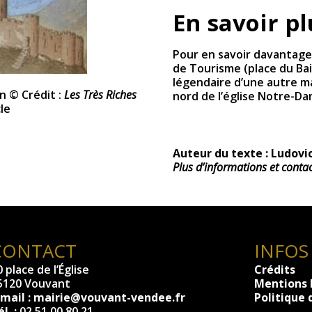
En savoir pl
Pour en savoir davantage,
de Tourisme (place du Bai
légendaire d’une autre ma
n © Crédit :
Les Très Riches
nord de l’église Notre-Da
le
Auteur du texte : Ludov
Plus d’informations et contac
CONTACT
INFOS
 place de l’Église
Crédits
5120 Vouvant
Mentions 
-mail :
mairie@vouvant-vendee.fr
Politique 
l. :
02 51 00 80 21