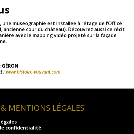
us
 une muséographie est installée à l’étage de l’Office
l, ancienne cour du château). Découvrez aussi ce récit
nière avec le mapping vidéo projeté sur la façade
me.
ic GÉRON
t :
www.histoire-vouvant.com
 & MENTIONS LÉGALES
légales
de confidentialité