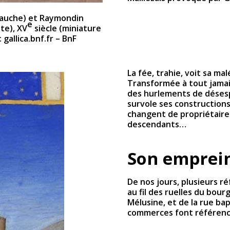
 gauche) et Raymondin
e
te), XV
siècle (miniature
gallica.bnf.fr – BnF
La fée, trahie, voit sa mal
Transformée à tout jamais
des hurlements de désespo
survole ses constructions
changent de propriétaire
descendants…
Son emprei
De nos jours, plusieurs ré
au fil des ruelles du bou
Mélusine, et de la rue ba
commerces font référence