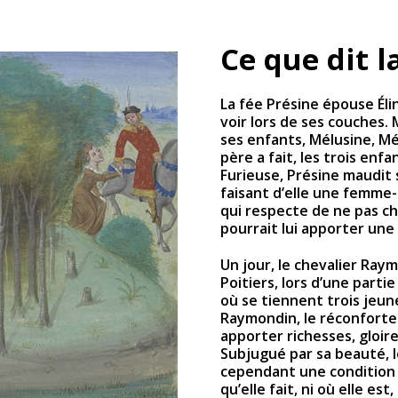
Ce que dit l
La fée Présine épouse Élin
voir lors de ses couches. M
ses enfants, Mélusine, Mé
père a fait, les trois en
Furieuse, Présine maudit s
faisant d’elle une femme
qui respecte de ne pas che
pourrait lui apporter un
Un jour, le chevalier Ray
Poitiers, lors d’une parti
où se tiennent trois jeun
Raymondin, le réconforte e
apporter richesses, gloir
Subjugué par sa beauté, l
cependant une condition à
qu’elle fait, ni où elle es