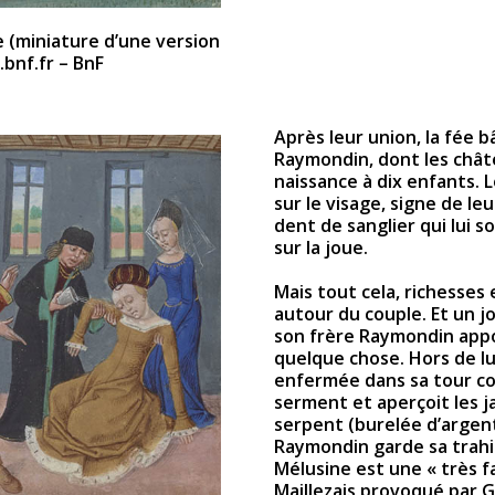
e (miniature d’une version
.bnf.fr – BnF
Après leur union, la fée 
Raymondin, dont les chât
naissance à dix enfants. 
sur le visage, signe de le
dent de sanglier qui lui s
sur la joue.
Mais tout cela, richesses 
autour du couple. Et un j
son frère Raymondin apport
quelque chose. Hors de lui
enfermée dans sa tour co
serment et aperçoit les 
serpent (burelée d’argent
Raymondin garde sa trahi
Mélusine est une « très f
Maillezais provoqué par G