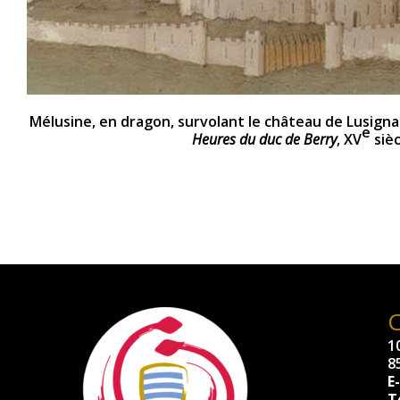
Mélusine, en dragon, survolant le château de Lusigna
e
Heures du duc de Berry
, XV
sièc
10
8
E
Té