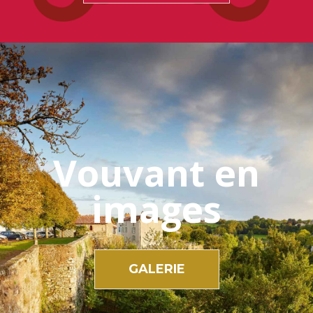
Vouvant en
images
GALERIE