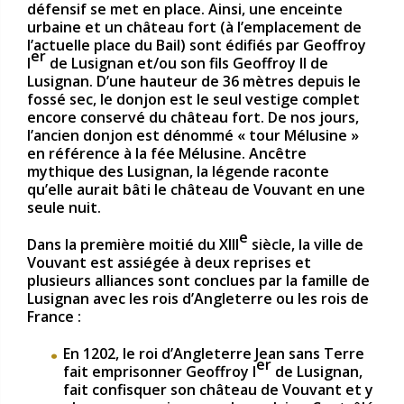
défensif se met en place. Ainsi, une enceinte
urbaine et un château fort (à l’emplacement de
l’actuelle place du Bail) sont édifiés par Geoffroy
er
I
de Lusignan et/ou son fils Geoffroy II de
Lusignan. D’une hauteur de 36 mètres depuis le
fossé sec, le donjon est le seul vestige complet
encore conservé du château fort. De nos jours,
l’ancien donjon est dénommé « tour Mélusine »
en référence à la fée Mélusine. Ancêtre
mythique des Lusignan, la légende raconte
qu’elle aurait bâti le château de Vouvant en une
seule nuit.
e
Dans la première moitié du XIII
siècle, la ville de
Vouvant est assiégée à deux reprises et
plusieurs alliances sont conclues par la famille de
Lusignan avec les rois d’Angleterre ou les rois de
France :
En 1202, le roi d’Angleterre Jean sans Terre
er
fait emprisonner Geoffroy I
de Lusignan,
fait confisquer son château de Vouvant et y