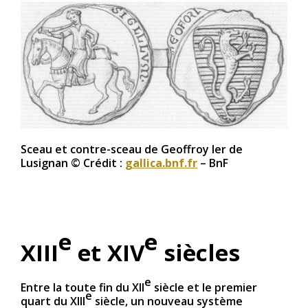
Sceau et contre-sceau de Geoffroy Ier de
Lusignan © Crédit :
gallica.bnf.fr
– BnF
e
e
XIII
et XIV
siècles
e
Entre la toute fin du XII
siècle et le premier
e
quart du XIII
siècle, un nouveau système