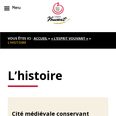
Menu
Skip
to
content
VOUS ÊTES ICI :
ACCUEIL
»
« L’ESPRIT VOUVANT »
»
L’HISTOIRE
L’histoire
Cité médiévale conservant