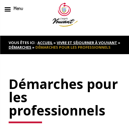
Menu
Skip
to
content
VOUS ÊTES ICI :
ACCUEIL
»
VIVRE ET SÉJOURNER À VOUVANT
»
DÉMARCHES
»
DÉMARCHES POUR LES PROFESSIONNELS
Démarches pour
les
professionnels