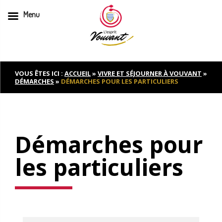
Menu
Skip
to
content
VOUS ÊTES ICI :
ACCUEIL
»
VIVRE ET SÉJOURNER À VOUVANT
»
DÉMARCHES
»
DÉMARCHES POUR LES PARTICULIERS
Démarches pour
les particuliers