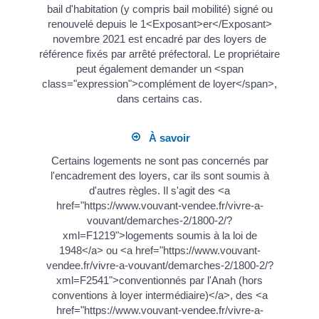
bail d'habitation (y compris bail mobilité) signé ou
renouvelé depuis le 1<Exposant>er</Exposant>
novembre 2021 est encadré par des loyers de
référence fixés par arrêté préfectoral. Le propriétaire
peut également demander un <span
class="expression">complément de loyer</span>,
dans certains cas.
À savoir
Certains logements ne sont pas concernés par
l'encadrement des loyers, car ils sont soumis à
d'autres règles. Il s'agit des <a
href="https://www.vouvant-vendee.fr/vivre-a-
vouvant/demarches-2/1800-2/?
xml=F1219">logements soumis à la loi de
1948</a> ou <a href="https://www.vouvant-
vendee.fr/vivre-a-vouvant/demarches-2/1800-2/?
xml=F2541">conventionnés par l'Anah (hors
conventions à loyer intermédiaire)</a>, des <a
href="https://www.vouvant-vendee.fr/vivre-a-