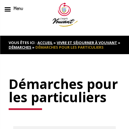
Menu
Skip
to
content
VOUS ÊTES ICI :
ACCUEIL
»
VIVRE ET SÉJOURNER À VOUVANT
»
DÉMARCHES
»
DÉMARCHES POUR LES PARTICULIERS
Démarches pour
les particuliers