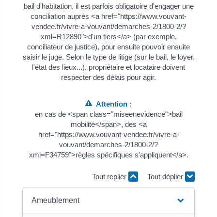
bail d'habitation, il est parfois obligatoire d'engager une
conciliation auprès <a href="https://www.vouvant-
vendee.fr/vivre-a-vouvant/demarches-2/1800-2/?
xml=R12890">d'un tiers</a> (par exemple,
conciliateur de justice), pour ensuite pouvoir ensuite
saisir le juge. Selon le type de litige (sur le bail, le loyer,
l'état des lieux...), propriétaire et locataire doivent
respecter des délais pour agir.
Attention :
en cas de <span class="miseenevidence">bail
mobilité</span>, des <a
href="https://www.vouvant-vendee.fr/vivre-a-
vouvant/demarches-2/1800-2/?
xml=F34759">règles spécifiques s'appliquent</a>.
Tout replier
Tout déplier
Ameublement