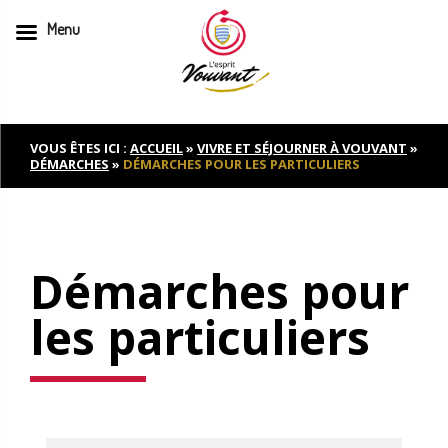
Menu
Skip
to
content
VOUS ÊTES ICI :
ACCUEIL
»
VIVRE ET SÉJOURNER À VOUVANT
»
DÉMARCHES
»
DÉMARCHES POUR LES PARTICULIERS
Démarches pour
les particuliers