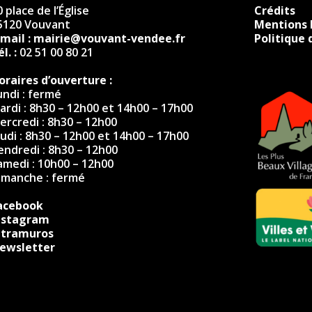
 place de l’Église
Crédits
5120 Vouvant
Mentions 
-mail :
mairie@vouvant-vendee.fr
Politique 
l. :
02 51 00 80 21
oraires d’ouverture :
undi : fermé
ardi : 8h30 – 12h00 et 14h00 – 17h00
ercredi : 8h30 – 12h00
eudi : 8h30 – 12h00 et 14h00 – 17h00
endredi : 8h30 – 12h00
amedi : 10h00 – 12h00
imanche : fermé
acebook
nstagram
ntramuros
ewsletter