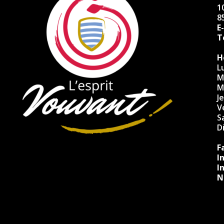
10
8
E
Té
H
L
M
M
J
V
S
D
F
I
I
N