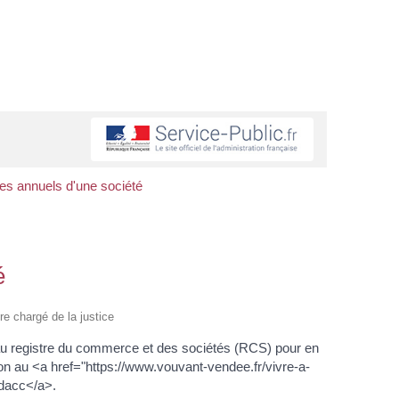
s annuels d'une société
é
ère chargé de la justice
au registre du commerce et des sociétés (RCS) pour en
tion au <a href="https://www.vouvant-vendee.fr/vivre-a-
dacc</a>.