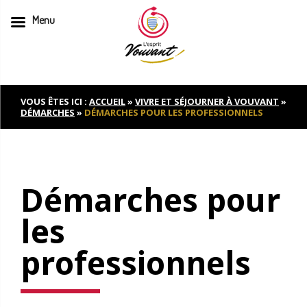
Menu
Skip
to
content
VOUS ÊTES ICI :
ACCUEIL
»
VIVRE ET SÉJOURNER À VOUVANT
»
DÉMARCHES
»
DÉMARCHES POUR LES PROFESSIONNELS
Démarches pour
les
professionnels