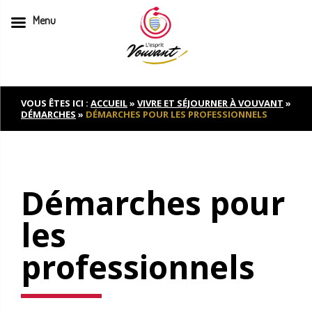
Menu
Skip
to
content
VOUS ÊTES ICI :
ACCUEIL
»
VIVRE ET SÉJOURNER À VOUVANT
»
DÉMARCHES
»
DÉMARCHES POUR LES PROFESSIONNELS
Démarches pour
les
professionnels