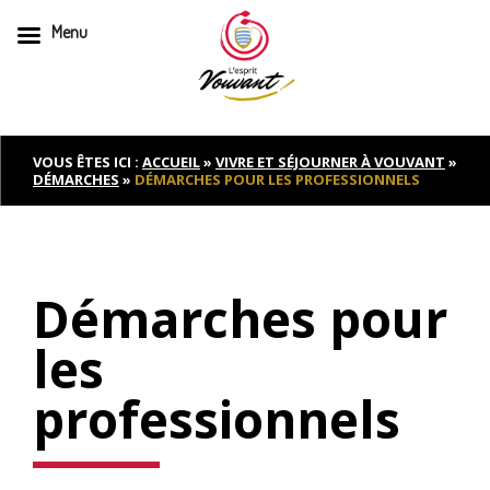
Menu
Skip
to
content
VOUS ÊTES ICI :
ACCUEIL
»
VIVRE ET SÉJOURNER À VOUVANT
»
DÉMARCHES
»
DÉMARCHES POUR LES PROFESSIONNELS
Démarches pour
les
professionnels