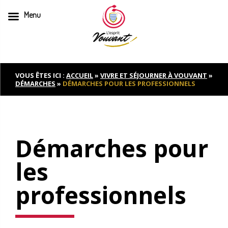
Menu
Skip
to
content
VOUS ÊTES ICI :
ACCUEIL
»
VIVRE ET SÉJOURNER À VOUVANT
»
DÉMARCHES
»
DÉMARCHES POUR LES PROFESSIONNELS
Démarches pour
les
professionnels