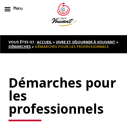
Menu
Skip
to
content
VOUS ÊTES ICI :
ACCUEIL
»
VIVRE ET SÉJOURNER À VOUVANT
»
DÉMARCHES
»
DÉMARCHES POUR LES PROFESSIONNELS
Démarches pour
les
professionnels