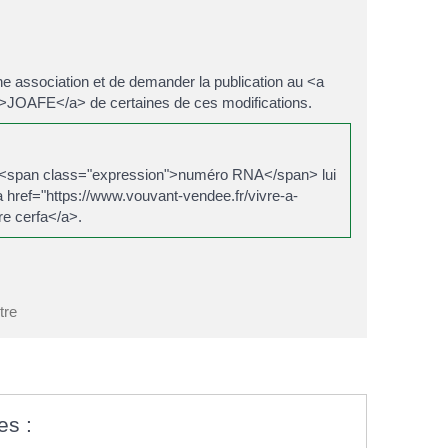
ne association et de demander la publication au <a
>JOAFE</a> de certaines de ces modifications.
 son <span class="expression">numéro RNA</span> lui
href="https://www.vouvant-vendee.fr/vivre-a-
e cerfa</a>.
tre
es :