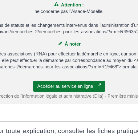
Attention :
ne concerne pas l'Alsace-Moselle.
ns de statuts et les changements intervenus dans l'administration d'u
vouvant/demarches-2/demarches-pour-les-associations/?xml=R49635"
À noter
ional des associations (RNA) pour effectuer la démarche en ligne, car
lle peut effectuer la démarche par correspondance au moyen du <a 
arches-2/demarches-pour-les-associations/?xml=R19468">formulair
Accéder au service en ligne
rection de l'information légale et administrative (Dila) - Première minis
r toute explication, consulter les fiches pratiqu