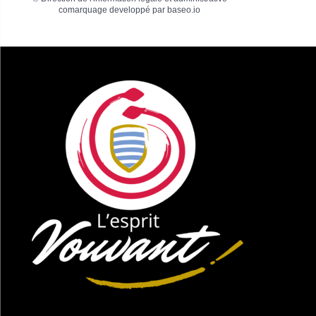
comarquage developpé par
baseo.io