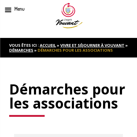
Menu
Skip
to
content
VOUS ÊTES ICI :
ACCUEIL
»
VIVRE ET SÉJOURNER À VOUVANT
»
DÉMARCHES
»
DÉMARCHES POUR LES ASSOCIATIONS
Démarches pour
les associations