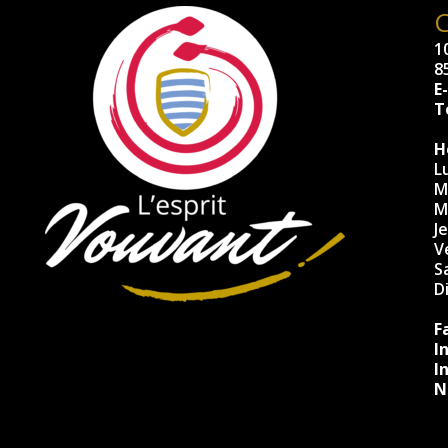
10
8
E
Té
H
L
M
M
J
V
S
D
F
I
I
N