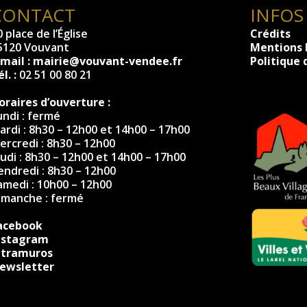
CONTACT
INFOS
 place de l’Église
Crédits
5120 Vouvant
Mentions 
-mail :
mairie@vouvant-vendee.fr
Politique 
l. :
02 51 00 80 21
oraires d’ouverture :
undi : fermé
ardi : 8h30 – 12h00 et 14h00 – 17h00
ercredi : 8h30 – 12h00
eudi : 8h30 – 12h00 et 14h00 – 17h00
endredi : 8h30 – 12h00
amedi : 10h00 – 12h00
imanche : fermé
acebook
nstagram
ntramuros
ewsletter