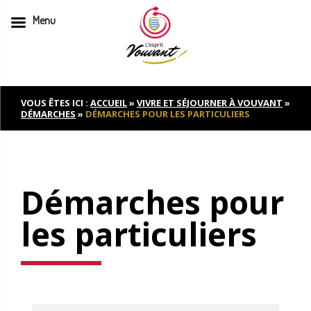
Menu
Skip
to
content
VOUS ÊTES ICI :
ACCUEIL
»
VIVRE ET SÉJOURNER À VOUVANT
»
DÉMARCHES
»
DÉMARCHES POUR LES PARTICULIERS
Démarches pour
les particuliers