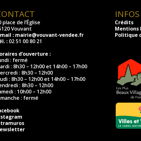
CONTACT
INFOS
 place de l’Église
Crédits
5120 Vouvant
Mentions 
-mail :
mairie@vouvant-vendee.fr
Politique 
l. :
02 51 00 80 21
oraires d’ouverture :
undi : fermé
ardi : 8h30 – 12h00 et 14h00 – 17h00
ercredi : 8h30 – 12h00
eudi : 8h30 – 12h00 et 14h00 – 17h00
endredi : 8h30 – 12h00
amedi : 10h00 – 12h00
imanche : fermé
acebook
nstagram
ntramuros
ewsletter