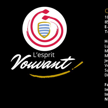
10
8
E
Té
H
L
M
M
J
V
S
D
F
I
I
N