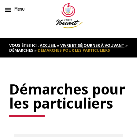
Menu
Skip
to
content
VOUS ÊTES ICI :
ACCUEIL
»
VIVRE ET SÉJOURNER À VOUVANT
»
DÉMARCHES
»
DÉMARCHES POUR LES PARTICULIERS
Démarches pour
les particuliers