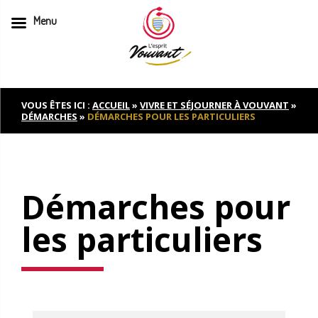
Menu
Skip
to
content
VOUS ÊTES ICI :
ACCUEIL
»
VIVRE ET SÉJOURNER À VOUVANT
»
DÉMARCHES
»
DÉMARCHES POUR LES PARTICULIERS
Démarches pour
les particuliers