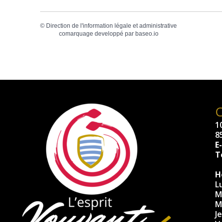
©
Direction de l'information légale et administrative
comarquage developpé par
baseo.io
10
8
E
Té
H
L
M
M
J