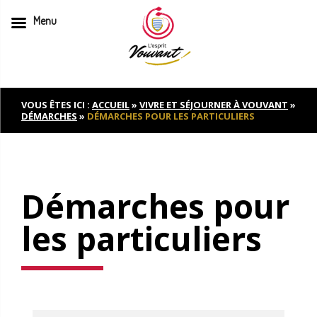
Menu
Skip
to
content
VOUS ÊTES ICI :
ACCUEIL
»
VIVRE ET SÉJOURNER À VOUVANT
»
DÉMARCHES
»
DÉMARCHES POUR LES PARTICULIERS
Démarches pour
les particuliers