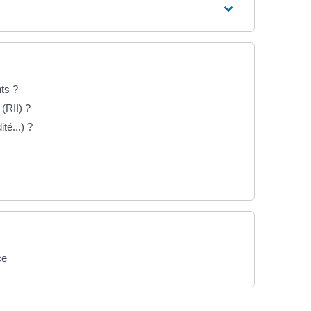
ts ?
(RII) ?
té...) ?
ce