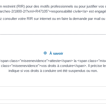
 restreint (RIR) pour des motifs professionnels ou pour justifier vos
arches-2/1800-2/?xml=R47105">responsabilité civile</a> est engagée 
 consulter votre RIR sur internet ou en faire la demande par mail ou p
À savoir
R) <span class="miseenevidence">atteste</span> la <span class="mi
lass="miseenevidence">vos droits à conduire</span>. Il précise les
indique si vos droits à conduire ont été suspendus ou non.