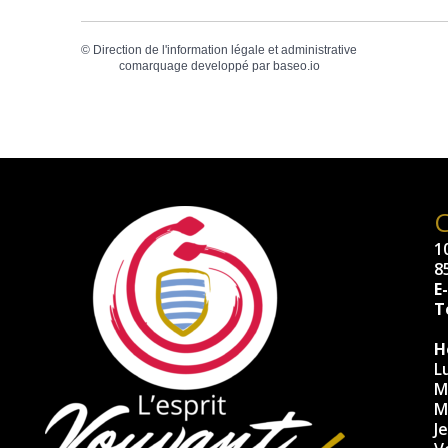
©
Direction de l'information légale et administrative
comarquage developpé par
baseo.io
10
8
E
Té
H
L
M
M
J