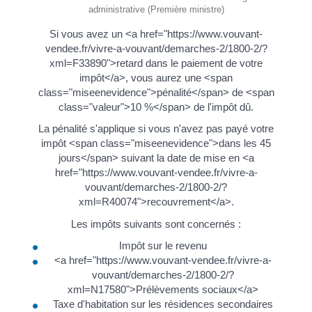
administrative (Première ministre)
Si vous avez un <a href="https://www.vouvant-
vendee.fr/vivre-a-vouvant/demarches-2/1800-2/?
xml=F33890">retard dans le paiement de votre
impôt</a>, vous aurez une <span
class="miseenevidence">pénalité</span> de <span
class="valeur">10 %</span> de l'impôt dû.
La pénalité s'applique si vous n'avez pas payé votre
impôt <span class="miseenevidence">dans les 45
jours</span> suivant la date de mise en <a
href="https://www.vouvant-vendee.fr/vivre-a-
vouvant/demarches-2/1800-2/?
xml=R40074">recouvrement</a>.
Les impôts suivants sont concernés :
Impôt sur le revenu
<a href="https://www.vouvant-vendee.fr/vivre-a-
vouvant/demarches-2/1800-2/?
xml=N17580">Prélèvements sociaux</a>
Taxe d'habitation sur les résidences secondaires