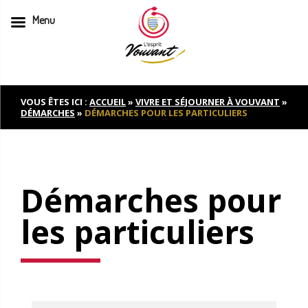
Menu
Skip
to
content
VOUS ÊTES ICI :
ACCUEIL
»
VIVRE ET SÉJOURNER À VOUVANT
»
DÉMARCHES
»
DÉMARCHES POUR LES PARTICULIERS
Démarches pour
les particuliers