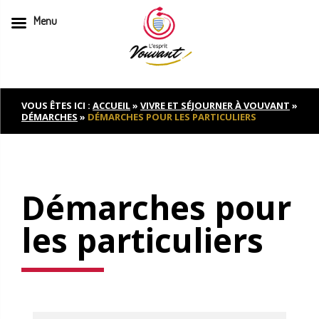
Menu
Skip
to
content
VOUS ÊTES ICI :
ACCUEIL
»
VIVRE ET SÉJOURNER À VOUVANT
»
DÉMARCHES
»
DÉMARCHES POUR LES PARTICULIERS
Démarches pour
les particuliers