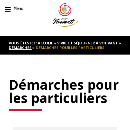
Menu
Skip
to
content
VOUS ÊTES ICI :
ACCUEIL
»
VIVRE ET SÉJOURNER À VOUVANT
»
DÉMARCHES
»
DÉMARCHES POUR LES PARTICULIERS
Démarches pour
les particuliers