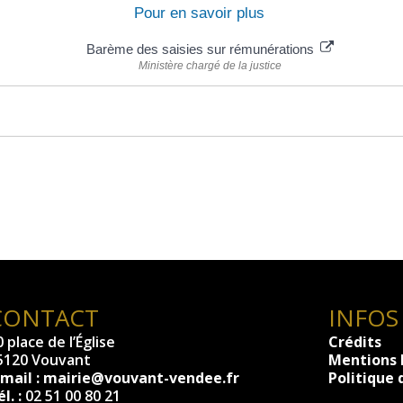
Pour en savoir plus
Barème des saisies sur rémunérations
Ministère chargé de la justice
CONTACT
INFOS
 place de l’Église
Crédits
5120 Vouvant
Mentions 
-mail :
mairie@vouvant-vendee.fr
Politique 
l. :
02 51 00 80 21