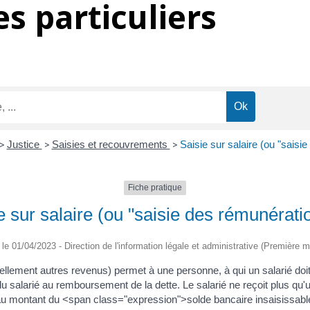
s particuliers
>
Justice
>
Saisies et recouvrements
>
Saisie sur salaire (ou "saisi
Fiche pratique
e sur salaire (ou "saisie des rémunérati
é le 01/04/2023 - Direction de l'information légale et administrative (Première mi
ellement autres revenus) permet à une personne, à qui un salarié doit
 du salarié au remboursement de la dette. Le salarié ne reçoit plus q
 au montant du <span class="expression">solde bancaire insaisissab