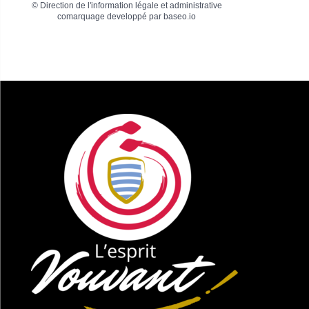
©
Direction de l'information légale et administrative
comarquage developpé par
baseo.io