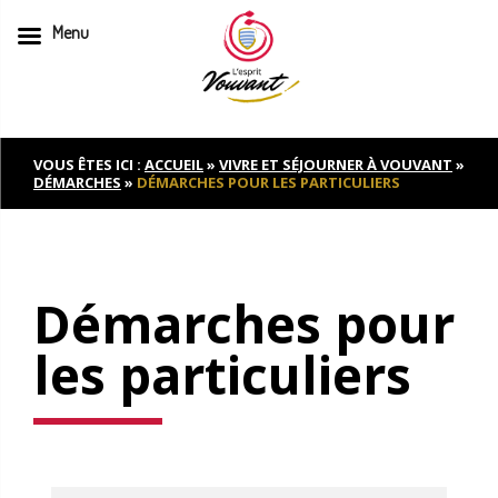
Menu
Skip
to
content
VOUS ÊTES ICI :
ACCUEIL
»
VIVRE ET SÉJOURNER À VOUVANT
»
DÉMARCHES
»
DÉMARCHES POUR LES PARTICULIERS
Démarches pour
les particuliers