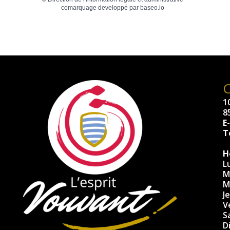
comarquage developpé par
baseo.io
10
8
E
Té
H
L
M
M
J
V
S
D