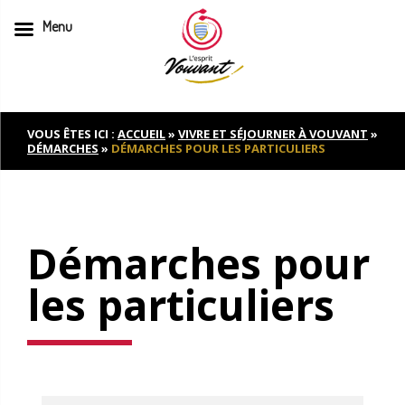
Menu
Skip
to
content
VOUS ÊTES ICI :
ACCUEIL
»
VIVRE ET SÉJOURNER À VOUVANT
»
DÉMARCHES
»
DÉMARCHES POUR LES PARTICULIERS
Démarches pour
les particuliers