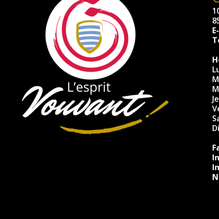
10
8
E
Té
H
L
M
M
J
V
S
D
F
I
I
N