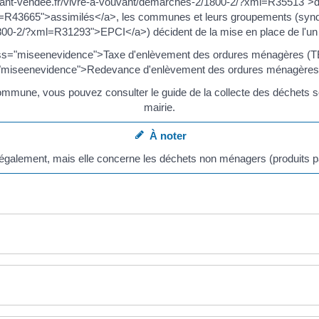
ouvant-vendee.fr/vivre-a-vouvant/demarches-2/1800-2/?xml=R35513">
R43665">assimilés</a>, les communes et leurs groupements (syndic
0-2/?xml=R31293">EPCI</a>) décident de la mise en place de l'un de
ss="miseenevidence">Taxe d'enlèvement des ordures ménagères 
"miseenevidence">Redevance d'enlèvement des ordures ménagèr
mmune, vous pouvez consulter le guide de la collecte des déchets soit 
mairie.
À noter
 également, mais elle concerne les déchets non ménagers (produits