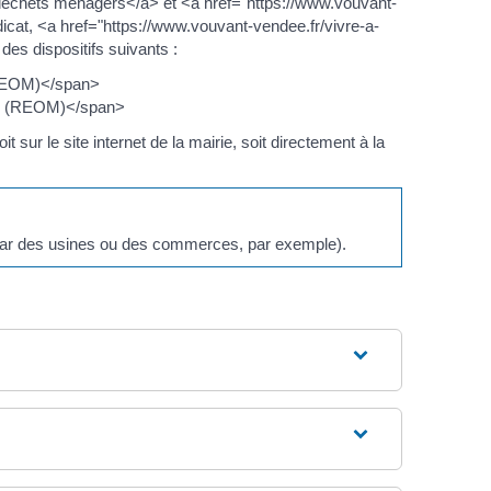
déchets ménagers</a> et <a href="https://www.vouvant-
at, <a href="https://www.vouvant-vendee.fr/vivre-a-
s dispositifs suivants :
(TEOM)</span>
es (REOM)</span>
sur le site internet de la mairie, soit directement à la
 par des usines ou des commerces, par exemple).