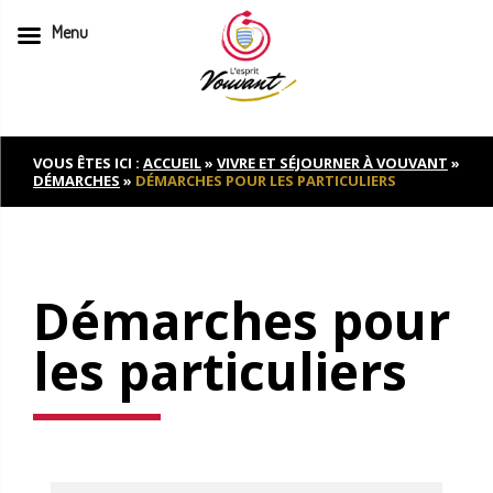
Menu
Skip
to
content
VOUS ÊTES ICI :
ACCUEIL
»
VIVRE ET SÉJOURNER À VOUVANT
»
DÉMARCHES
»
DÉMARCHES POUR LES PARTICULIERS
Démarches pour
les particuliers