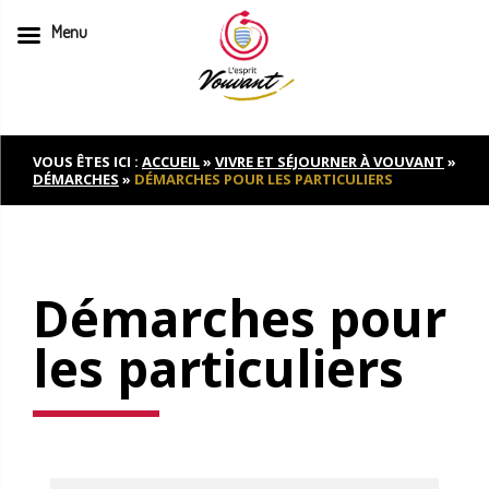
Menu
Skip
to
content
VOUS ÊTES ICI :
ACCUEIL
»
VIVRE ET SÉJOURNER À VOUVANT
»
DÉMARCHES
»
DÉMARCHES POUR LES PARTICULIERS
Démarches pour
les particuliers