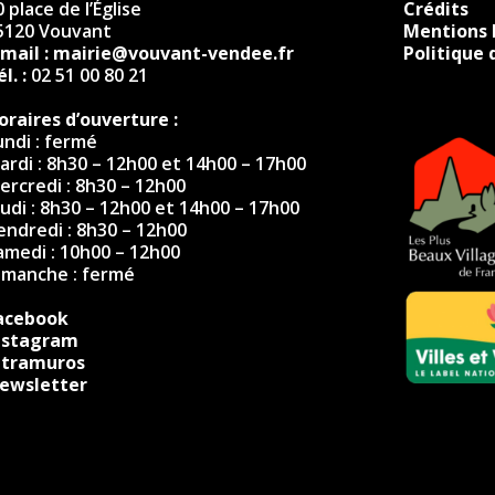
 place de l’Église
Crédits
5120 Vouvant
Mentions 
-mail :
mairie@vouvant-vendee.fr
Politique 
l. :
02 51 00 80 21
oraires d’ouverture :
undi : fermé
ardi : 8h30 – 12h00 et 14h00 – 17h00
ercredi : 8h30 – 12h00
eudi : 8h30 – 12h00 et 14h00 – 17h00
endredi : 8h30 – 12h00
amedi : 10h00 – 12h00
imanche : fermé
acebook
nstagram
ntramuros
ewsletter