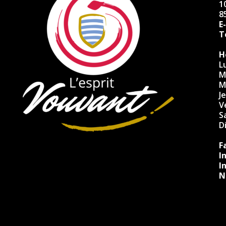
10
8
E
Té
H
L
M
M
J
V
S
D
F
I
I
N