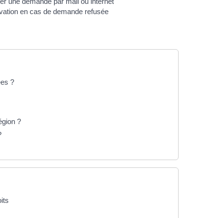
r une demande par mail ou internet
vation en cas de demande refusée
ées ?
égion ?
?
its