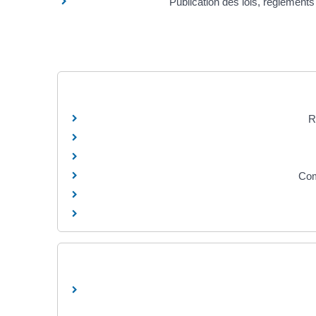
Publication des lois, règlements 
R
Com