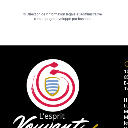
©
Direction de l'information légale et administrative
comarquage developpé par
baseo.io
10
8
E
Té
H
L
M
M
J