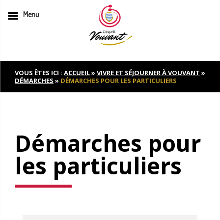
Menu
Skip
to
content
VOUS ÊTES ICI :
ACCUEIL
»
VIVRE ET SÉJOURNER À VOUVANT
»
DÉMARCHES
»
DÉMARCHES POUR LES PARTICULIERS
Démarches pour
les particuliers