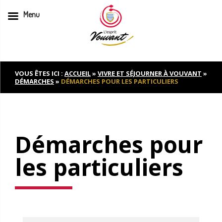
Menu
Skip
to
content
VOUS ÊTES ICI :
ACCUEIL
»
VIVRE ET SÉJOURNER À VOUVANT
»
DÉMARCHES
»
DÉMARCHES POUR LES PARTICULIERS
Démarches pour
les particuliers