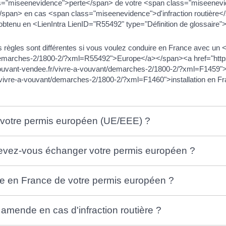
s="miseenevidence">perte</span> de votre <span class="miseenev
an> en cas <span class="miseenevidence">d'infraction routière</s
obtenu en <LienIntra LienID="R55492" type="Définition de glossaire
 règles sont différentes si vous voulez conduire en France avec u
/demarches-2/1800-2/?xml=R55492">Europe</a></span><a href="http
uvant-vendee.fr/vivre-a-vouvant/demarches-2/1800-2/?xml=F1459">c
/vivre-a-vouvant/demarches-2/1800-2/?xml=F1460">installation en Fr
votre permis européen (UE/EEE) ?
devez-vous échanger votre permis européen ?
te en France de votre permis européen ?
amende en cas d'infraction routière ?