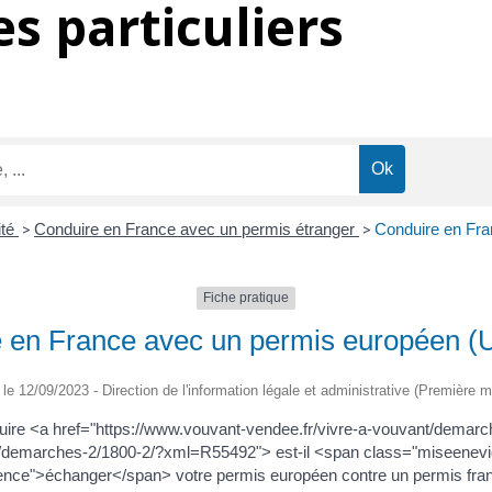
s particuliers
ité
>
Conduire en France avec un permis étranger
>
Conduire en Fr
Fiche pratique
 en France avec un permis européen 
é le 12/09/2023 - Direction de l'information légale et administrative (Première mi
uire <a href="https://www.vouvant-vendee.fr/vivre-a-vouvant/dem
nt/demarches-2/1800-2/?xml=R55492"> est-il <span class="miseene
nce">échanger</span> votre permis européen contre un permis fran