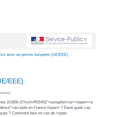
ance avec un permis européen (UE/EEE)
(UE/EEE)
nistre)
arches-2/1800-2/?xml=R55492">européen</a></span><a
vidence">accepté en France</span> ? Dans quels cas
çais ? Comment faire en cas de <span