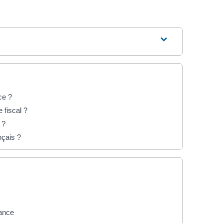
ce ?
 fiscal ?
 ?
nçais ?
rance