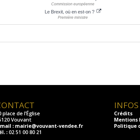
Commission européenne
Le Brexit, où en est-on ?
Première ministre
CONTACT
INFOS
 place de l’Église
Crédits
5120 Vouvant
Mentions 
-mail :
mairie@vouvant-vendee.fr
Politique 
l. :
02 51 00 80 21