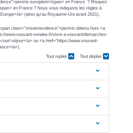
idence">permis européen</span> en France ? Risquez-
pan> en France ? Nous vous indiquons les règles à
">Europe</a> (ainsi qu'au Royaume-Uni avant 2021).
n <span class="miseenevidence">permis obtenu hors <a
s://www.vouvant-vendee.fr/vivre-a-vouvant/demarches-
ourt séjour</a> ou <a href="https://www.vouvant-
ance</a>).
Tout replier
Tout déplier