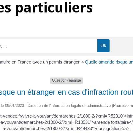
s particuliers
duire en France avec un permis étranger
>
Quelle amende risque un 
Question-réponse
que un étranger en cas d'infraction rou
é le 09/01/2023 - Direction de l'information légale et administrative (Première mi
-vendee.fr/vivre-a-vouvant/demarches-2/1800-2/?xml=R52310">infrac
e-a-vouvant/demarches-2/1800-2/?xml=R18531">amende forfaitaire</a
a-vouvant/demarches-2/1800-2/?xml=R49433">consignation</a>.