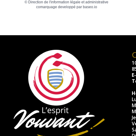
©
Direction de l'information légale et administrative
comarquage developpé par
baseo.io
10
8
E
Té
H
L
M
M
J
V
S
D