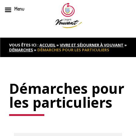
Menu
Skip
to
content
VOUS ÊTES ICI :
ACCUEIL
»
VIVRE ET SÉJOURNER À VOUVANT
»
DÉMARCHES
»
DÉMARCHES POUR LES PARTICULIERS
Démarches pour
les particuliers