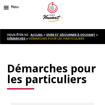
Menu
Skip
to
content
VOUS ÊTES ICI :
ACCUEIL
»
VIVRE ET SÉJOURNER À VOUVANT
»
DÉMARCHES
»
DÉMARCHES POUR LES PARTICULIERS
Démarches pour
les particuliers