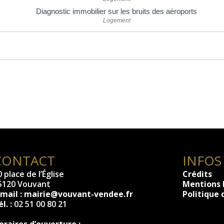
Diagnostic immobilier sur les bruits des aéroports
Logement
CONTACT
INFOS
 place de l’Église
Crédits
5120 Vouvant
Mentions 
-mail :
mairie@vouvant-vendee.fr
Politique 
l. :
02 51 00 80 21
oraires d’ouverture :