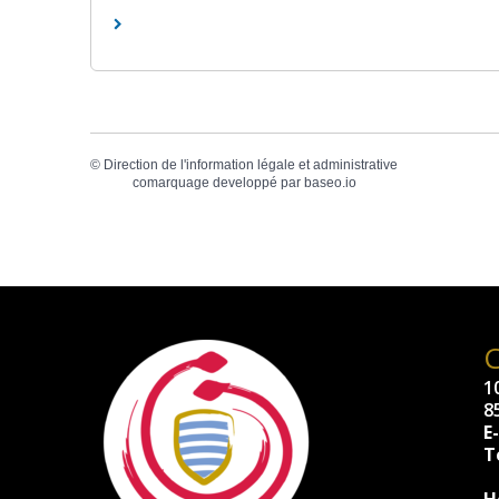
©
Direction de l'information légale et administrative
comarquage developpé par
baseo.io
10
8
E
Té
H