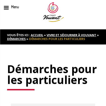
Menu
Skip
to
content
VOUS ÊTES ICI :
ACCUEIL
»
VIVRE ET SÉJOURNER À VOUVANT
»
DÉMARCHES
»
DÉMARCHES POUR LES PARTICULIERS
Démarches pour
les particuliers