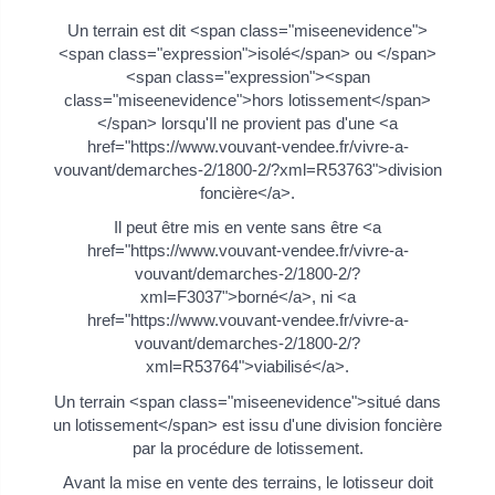
Un terrain est dit <span class="miseenevidence">
<span class="expression">isolé</span> ou </span>
<span class="expression"><span
class="miseenevidence">hors lotissement</span>
</span> lorsqu'Il ne provient pas d'une <a
href="https://www.vouvant-vendee.fr/vivre-a-
vouvant/demarches-2/1800-2/?xml=R53763">division
foncière</a>.
Il peut être mis en vente sans être <a
href="https://www.vouvant-vendee.fr/vivre-a-
vouvant/demarches-2/1800-2/?
xml=F3037">borné</a>, ni <a
href="https://www.vouvant-vendee.fr/vivre-a-
vouvant/demarches-2/1800-2/?
xml=R53764">viabilisé</a>.
Un terrain <span class="miseenevidence">situé dans
un lotissement</span> est issu d'une division foncière
par la procédure de lotissement.
Avant la mise en vente des terrains, le lotisseur doit