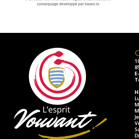
comarquage developpé par
baseo.io
10
8
E
Té
H
L
M
M
J
V
S
D