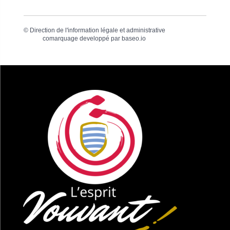
©
Direction de l'information légale et administrative
comarquage developpé par
baseo.io