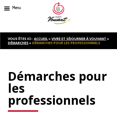
Menu
Skip
to
content
VOUS ÊTES ICI :
ACCUEIL
»
VIVRE ET SÉJOURNER À VOUVANT
»
DÉMARCHES
»
DÉMARCHES POUR LES PROFESSIONNELS
Démarches pour
les
professionnels