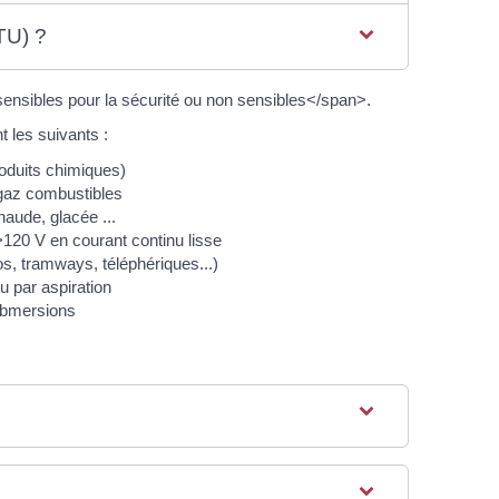
TU) ?
ensibles pour la sécurité ou non sensibles</span>.
 les suivants :
oduits chimiques)
 gaz combustibles
haude, glacée ...
>120 V en courant continu lisse
ros, tramways, téléphériques...)
u par aspiration
ubmersions