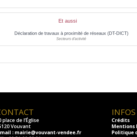
Et aussi
Déclaration de travaux à proximité de réseaux (DT-DICT)
Secteurs d'activité
CONTACT
INFOS
 place de l’Église
Crédits
5120 Vouvant
Mentions 
-mail :
mairie@vouvant-vendee.fr
Politique 