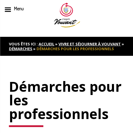
Menu
Skip
to
content
VOUS ÊTES ICI :
ACCUEIL
»
VIVRE ET SÉJOURNER À VOUVANT
»
DÉMARCHES
»
DÉMARCHES POUR LES PROFESSIONNELS
Démarches pour
les
professionnels